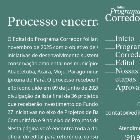
Processo encerrado
Início
O Edital do Programa Corredor foi lançado em 06 de
Progra
novembro de 2025 com o objetivo de selecionar
Corred
iniciativas de desenvolvimento sustentável e
Edital
conservação ambiental nos municípios de
Nossas
Abaetetuba, Acará, Moju, Paragominas, Tomé-Açu e
etapas
Ipixuna do Pará. O processo recebeu 101 inscrições
Aprova
e foi concluído em 09 de junho de 2026, com a
divulgação da lista final de 36 projetos beneficiários
que receberão investimento do Fundo Hydro, sendo
D
27 iniciativas no eixo de Projetos de Base
contato@edit
Comunitária e 9 no eixo de Projetos de Aceleração.
Atendim
Nesta página você encontra toda a documentação
oficial do edital para referência, consulta e
(91) 